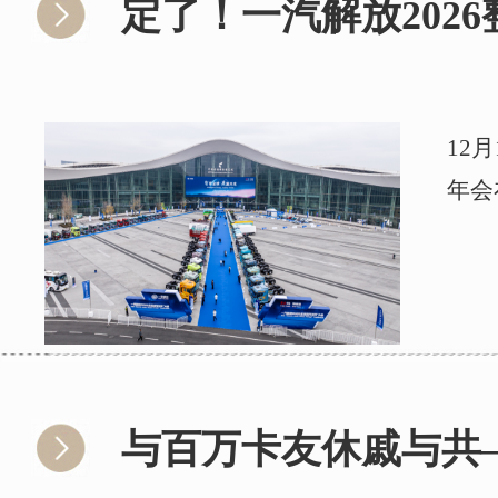
定了！一汽解放202
12
年会
与百万卡友休戚与共—