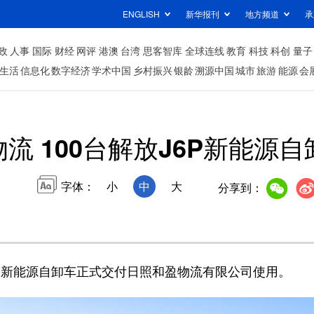
ENGLISH
新华报刊
地方频道
承
政
人事
国际
财经
网评
港澳
台湾
思客智库
全球连线
教育
科技
科创
量子
生活
信息化
数字经济
学术中国
乡村振兴
银龄
溯源中国
城市
旅游
能源
会
流 100台解放J6P新能源
字体：
小
中
大
分享到：
P新能源自卸车正式交付日照和盈物流有限公司使用。