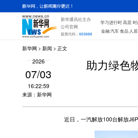
新华通讯社主办
学习进行时
高层
时
公司官网
金融
汽车
食品
人居
股票代码：
603888
新华网
>
新闻
> 正文
助力绿色物
2026
07/03
16:22:59
来源：新华网
近日，一汽解放100台解放J6