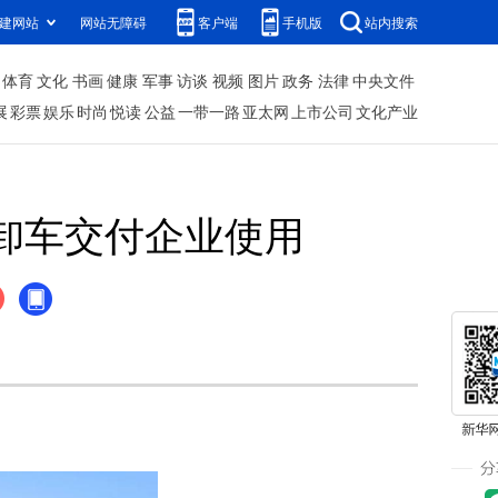
建网站
网站无障碍
客户端
手机版
站内搜索
体育
文化
书画
健康
军事
访谈
视频
图片
政务
法律
中央文件
展
彩票
娱乐
时尚
悦读
公益
一带一路
亚太网
上市公司
文化产业
自卸车交付企业使用