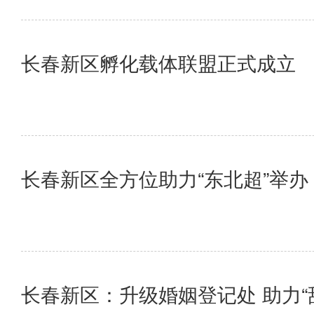
长春新区孵化载体联盟正式成立
长春新区全方位助力“东北超”举办
长春新区：升级婚姻登记处 助力“