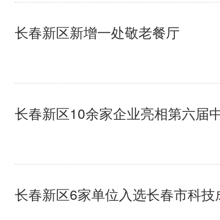
长春新区新增一处敬老餐厅
长春新区10余家企业亮相第六届
长春新区6家单位入选长春市科技