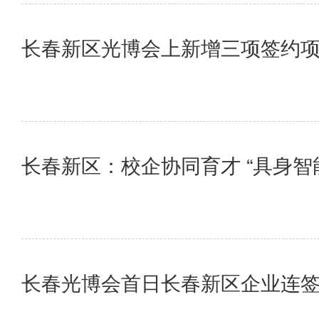
长春新区光博会上新增三项签约项目
长春新区：校企协同育才 “具身智
长春光博会首日长春新区企业连签