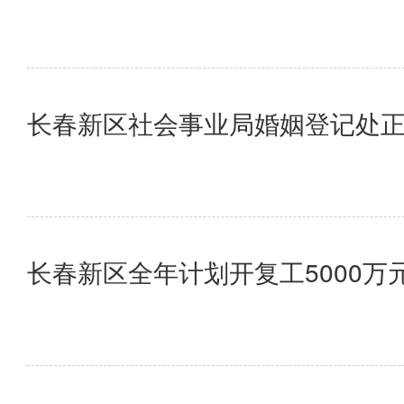
长春新区社会事业局婚姻登记处
长春新区全年计划开复工5000万