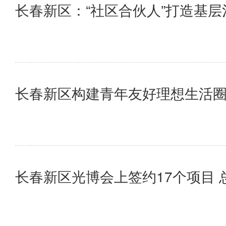
长春新区：“社区合伙人”打造基
长春新区构建青年友好理想生活
长春新区光博会上签约17个项目 总