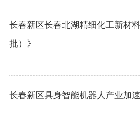
长春新区长春北湖精细化工新材
批）》
长春新区具身智能机器人产业加