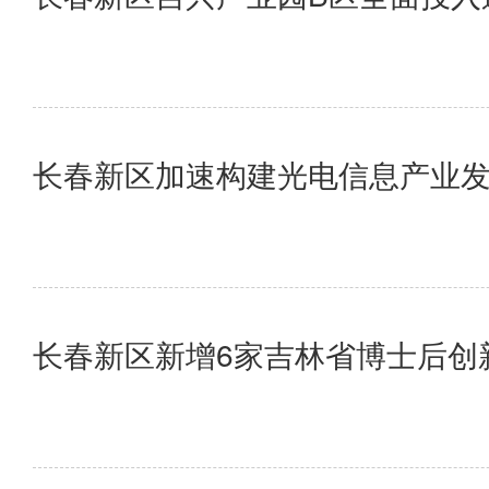
长春新区加速构建光电信息产业
长春新区新增6家吉林省博士后创