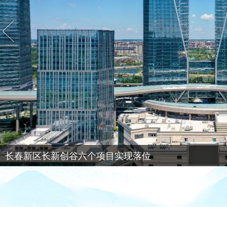
长春新区长新创谷六个项目实现落位