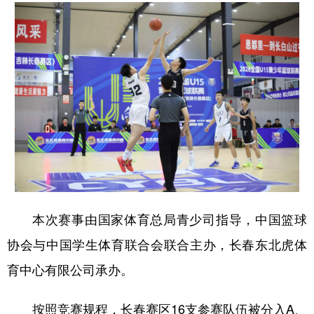
学术中国
乡村振兴
银龄
溯源中国
城市
旅游
能源
会展
彩票
娱乐
时尚
悦读
公益
一带一路
亚太网
上市公司
文化产业
地方频道
本次赛事由国家体育总局青少司指导，中国篮球
北京
天津
河北
山西
协会与中国学生体育联合会联合主办，长春东北虎体
辽宁
吉林
上海
江苏
育中心有限公司承办。
浙江
安徽
福建
江西
按照竞赛规程，长春赛区16支参赛队伍被分入A、