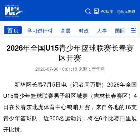
手机版
PC版本
网站无障碍
网站地图
首页
学习进行时
高层
时政
人事
国际
财
2026年全国U15青少年篮球联赛长春赛
学习进行时
高层
时政
人事
区开赛
国际
财经
网评
港澳
2026-07-06 10:01:18
来源：新华网
台湾
思客智库
全球连线
教育
新华网长春7月5日电（记者周万鹏）2026年全国
科技
科创
量子
体育
U15青少年篮球联赛男子组区域赛（吉林长春赛区）4
文化
书画
健康
军事
日在长春东北虎体育中心鸣哨开赛，来自各地的16支
访谈
视频
图片
政务
青少年篮球队、近200名运动员，将在6个比赛日里展
法律
中央文件
金融
汽车
开比拼。
食品
人居
信息化
数字经济