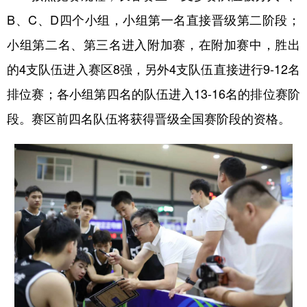
山东
河南
湖北
湖南
B、C、D四个小组，小组第一名直接晋级第二阶段；
广东
广西
海南
重庆
小组第二名、第三名进入附加赛，在附加赛中，胜出
四川
贵州
云南
西藏
的4支队伍进入赛区8强，另外4支队伍直接进行9-12名
陕西
甘肃
青海
宁夏
排位赛；各小组第四名的队伍进入13-16名的排位赛阶
段。赛区前四名队伍将获得晋级全国赛阶段的资格。
新疆
内蒙古
黑龙江
多语种频道
English
Español
Français
عربى
Русский язык
日本語
한국어
Deutsch
Português