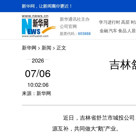
新华通讯社主办
学习进行时
高层
时
公司官网
金融
汽车
食品
人居
股票代码：
603888
新华网
>
新闻
> 正文
吉林
2026
07/06
10:02:06
来源：新华网
近日，吉林省舒兰市城投公司、
源互补，共同做大“鹅”产业。