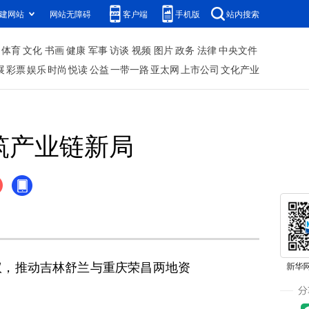
建网站
网站无障碍
客户端
手机版
站内搜索
体育
文化
书画
健康
军事
访谈
视频
图片
政务
法律
中央文件
展
彩票
娱乐
时尚
悦读
公益
一带一路
亚太网
上市公司
文化产业
筑产业链新局
，推动吉林舒兰与重庆荣昌两地资