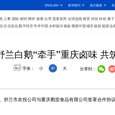
ENGLISH
新华报刊
地方频道
承
政
人事
国际
财经
网评
港澳
台湾
思客智库
全球连线
教育
科技
科创
量子
生活
信息化
数字经济
学术中国
乡村振兴
银龄
溯源中国
城市
旅游
能源
会
舒兰白鹅“牵手”重庆卤味 共
字体：
小
中
大
分享到：
舒兰市农投公司与重庆鹅堂食品有限公司签署合作协议