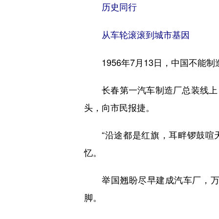
历史同行
从车轮滚滚到城市基因
1956年7月13日，中国不
长春第一汽车制造厂总装线上
头，向市民报捷。
“沿途都是红旗，耳畔锣鼓喧
忆。
举国翘盼尽早建成汽车厂，
脚。