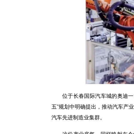
位于长春国际汽车城的奥迪一
五”规划中明确提出，推动汽车产业
汽车先进制造业集群。
这份产业底气，同样映射在今