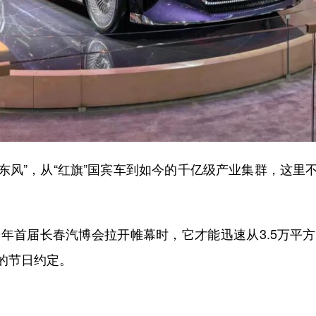
“东风”，从“红旗”国宾车到如今的千亿级产业集群，这
9年首届长春汽博会拉开帷幕时，它才能迅速从3.5万平
的节日约定。