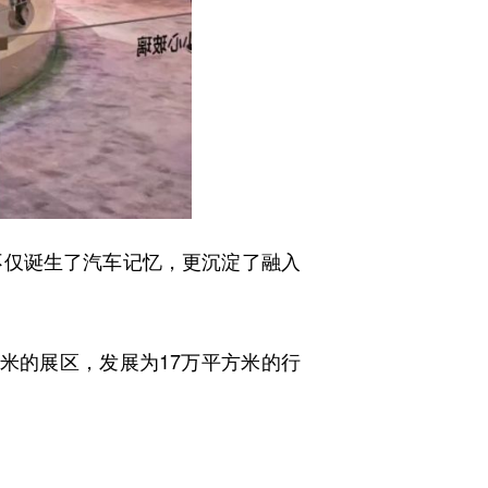
里不仅诞生了汽车记忆，更沉淀了融入
方米的展区，发展为17万平方米的行