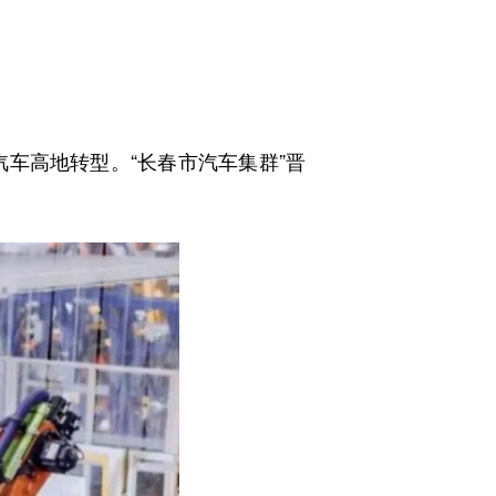
汽车高地转型。“长春市汽车集群”晋