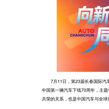
7月11日，第23届长春国际
中国第一辆汽车下线70周年，主题
共荣的关系，也是中国汽车与全球