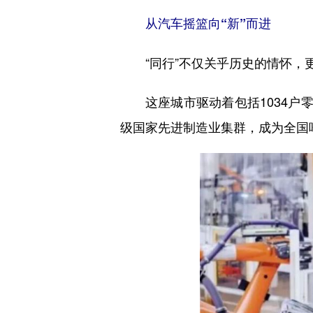
从汽车摇篮向“新”而进
“同行”不仅关乎历史的情怀，
这座城市驱动着包括1034
级国家先进制造业集群，成为全国