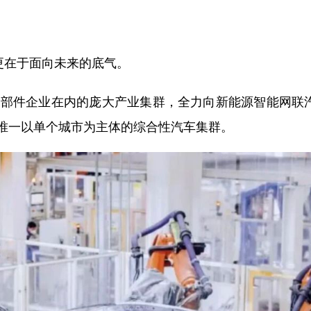
更在于面向未来的底气。
户零部件企业在内的庞大产业集群，全力向新能源智能网联
唯一以单个城市为主体的综合性汽车集群。