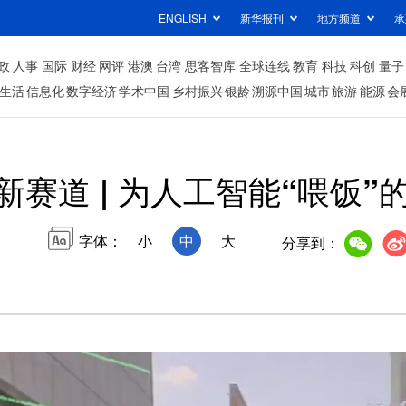
ENGLISH
新华报刊
地方频道
承
政
人事
国际
财经
网评
港澳
台湾
思客智库
全球连线
教育
科技
科创
量子
生活
信息化
数字经济
学术中国
乡村振兴
银龄
溯源中国
城市
旅游
能源
会
新赛道 | 为人工智能“喂饭”
字体：
小
中
大
分享到：