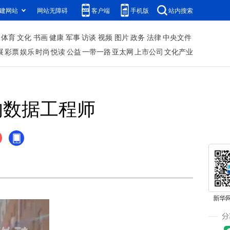
建网站
网站无障碍
客户端
手机版
站内搜索
体育
文化
书画
健康
军事
访谈
视频
图片
政务
法律
中央文件
展
彩票
娱乐
时尚
悦读
公益
一带一路
亚太网
上市公司
文化产业
的数据工程师