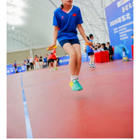
山东
河南
湖北
湖南
广东
广西
海南
重庆
四川
贵州
云南
西藏
陕西
甘肃
青海
宁夏
新疆
内蒙古
黑龙江
多语种频道
English
Español
Français
عربى
Русский язык
日本語
한국어
Deutsch
Português