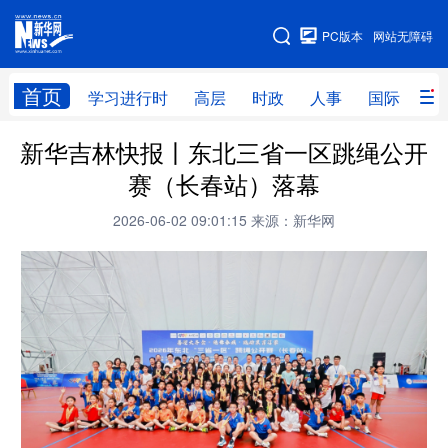
手机版
PC版本
网站无障碍
网站地图
首页
学习进行时
高层
时政
人事
国际
财
新华吉林快报丨东北三省一区跳绳公开
学习进行时
高层
时政
人事
赛（长春站）落幕
国际
财经
网评
港澳
2026-06-02 09:01:15
来源：新华网
台湾
思客智库
全球连线
教育
科技
科创
量子
体育
文化
书画
健康
军事
访谈
视频
图片
政务
法律
中央文件
金融
汽车
食品
人居
信息化
数字经济