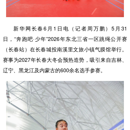
学术中国
乡村振兴
银龄
溯源中国
城市
旅游
能源
会展
新华网长春6月1日电（记者周万鹏）5月31
彩票
娱乐
时尚
悦读
日，“奔跑吧·少年”2026年东北三省一区跳绳公开赛
公益
一带一路
亚太网
上市公司
（长春站）在长春城投南溪里文旅小镇气膜馆举行。
赛事为2027年长春大冬会预热造势，吸引来自吉林、
文化产业
辽宁、黑龙江及内蒙古的600余名选手参赛。
地方频道
北京
天津
河北
山西
辽宁
吉林
上海
江苏
浙江
安徽
福建
江西