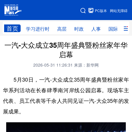
手机版
PC版本
网站无障碍
网站地图
首页
学习进行时
高层
时政
人事
国际
财
一汽-大众成立35周年盛典暨粉丝家年华
学习进行时
高层
时政
人事
启幕
国际
财经
网评
港澳
2026-05-31 11:26:31
来源：新华网
台湾
思客智库
全球连线
教育
5月30日，一汽-大众成立35周年盛典暨粉丝家年
科技
科创
量子
体育
华系列活动在长春肆季南河岸线公园启幕。现场车主
文化
书画
健康
军事
代表、员工代表等千余人共同见证一汽-大众35年的发
访谈
视频
图片
政务
展成果。
法律
中央文件
金融
汽车
食品
人居
信息化
数字经济