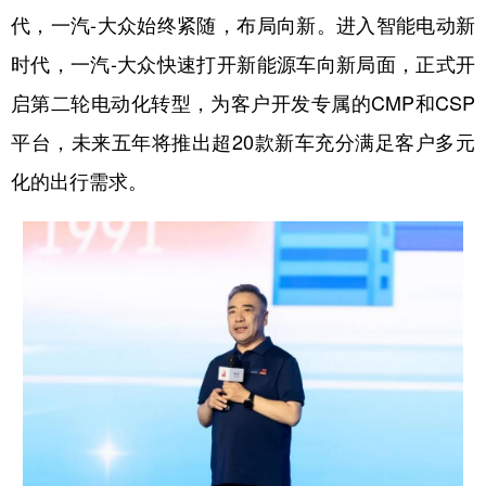
山东
河南
湖北
湖南
代，一汽-大众始终紧随，布局向新。进入智能电动新
广东
广西
海南
重庆
时代，一汽-大众快速打开新能源车向新局面，正式开
四川
贵州
云南
西藏
启第二轮电动化转型，为客户开发专属的CMP和CSP
平台，未来五年将推出超20款新车充分满足客户多元
陕西
甘肃
青海
宁夏
化的出行需求。
新疆
内蒙古
黑龙江
多语种频道
English
Español
Français
عربى
Русский язык
日本語
한국어
Deutsch
Português