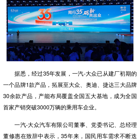
学术中国
乡村振兴
银龄
溯源中国
城市
旅游
能源
会展
彩票
娱乐
时尚
悦读
公益
一带一路
亚太网
上市公司
文化产业
据悉，经过35年发展，一汽-大众已从建厂初期的
一个品牌1款产品，拓展至大众、奥迪、捷达三大品牌
地方频道
30余款产品，产能布局覆盖全国五大基地，成为全国
北京
天津
河北
山西
首家产销突破3000万辆的乘用车企业。
辽宁
吉林
上海
江苏
一汽-大众汽车有限公司董事、党委书记、总经理
浙江
安徽
福建
江西
董修惠在致辞中表示，35年来，国民用车需求不断迭