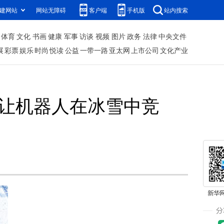
建网站
网站无障碍
客户端
手机版
站内搜索
体育
文化
书画
健康
军事
访谈
视频
图片
政务
法律
中央文件
展
彩票
娱乐
时尚
悦读
公益
一带一路
亚太网
上市公司
文化产业
事让机器人在冰雪中竞