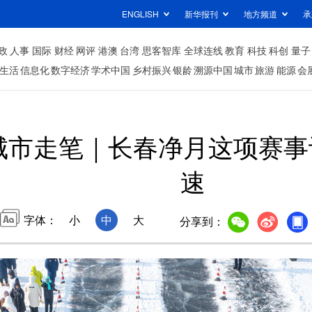
ENGLISH
新华报刊
地方频道
承
政
人事
国际
财经
网评
港澳
台湾
思客智库
全球连线
教育
科技
科创
量子
生活
信息化
数字经济
学术中国
乡村振兴
银龄
溯源中国
城市
旅游
能源
会
城市走笔｜长春净月这项赛
速
字体：
小
中
大
分享到：