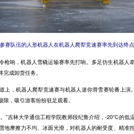
学参赛队伍的人形机器人在机器人爬犁竞速赛率先到达终点
枪响，机器人雪橇运输赛率先打响。多足仿生机器人牵
终完成卸货任务。
上，机器人爬犁竞速赛与机器人迷你滑雪赛轮番上演。人
极限，吸引游客纷纷驻足观看。
”吉林大学通信工程学院教师段纪鲁介绍，-20℃的低
雪地摩擦力不均、冰面光滑，对机器人的耐受度、精准