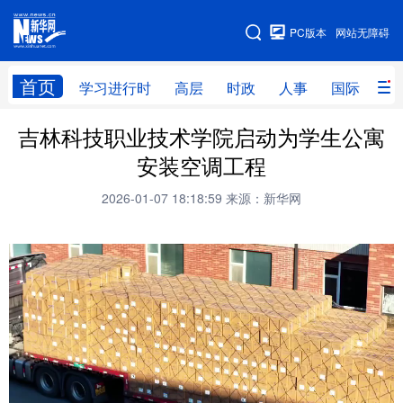
手机版
PC版本
网站无障碍
网站地图
首页
学习进行时
高层
时政
人事
国际
财
吉林科技职业技术学院启动为学生公寓
学习进行时
高层
时政
人事
安装空调工程
国际
财经
网评
港澳
2026-01-07 18:18:59
来源：新华网
台湾
思客智库
全球连线
教育
科技
科创
量子
体育
文化
书画
健康
军事
访谈
视频
图片
政务
法律
中央文件
金融
汽车
食品
人居
信息化
数字经济