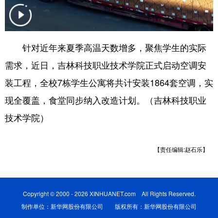
学术中国
乡村振兴
银龄
溯源中国
城市
旅游
能源
会展
针对近年来夏季高温天数增多，聚焦学生的实际
彩票
娱乐
时尚
悦读
需求，近日，吉林科技职业技术学院正式启动空调安
公益
一带一路
亚太网
上市公司
装工程，全校7栋学生公寓将共计安装1864套空调，实
现全覆盖，食堂同步纳入改造计划。（吉林科技职业
文化产业
技术学院）
地方频道
【责任编辑:赵石乐】
北京
天津
河北
山西
辽宁
吉林
上海
江苏
Copyright © 2000 - 2026 XINHUANET.com All Rights Reserved.
浙江
安徽
福建
江西
制作单位：新华网股份有限公司 版权所有：新华网股份有限公司