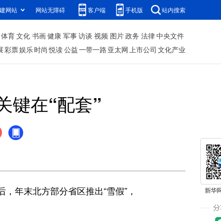
建网站
网站无障碍
客户端
手机版
站内搜索
体育
文化
书画
健康
军事
访谈
视频
图片
政务
法律
中央文件
展
彩票
娱乐
时尚
悦读
公益
一带一路
亚太网
上市公司
文化产业
关键在“配套”
后，年末北方部分省区推出“雪假”，