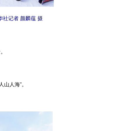
社记者 颜麟蕴 摄
野。
人山人海”。