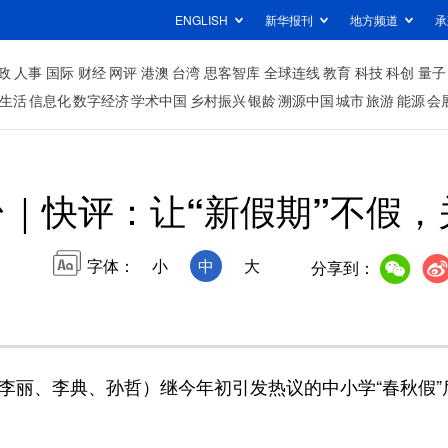
ENGLISH
新华报刊
地方频道
承
政
人事
国际
财经
网评
港澳
台湾
思客智库
全球连线
教育
科技
科创
量子
生活
信息化
数字经济
学术中国
乡村振兴
银龄
溯源中国
城市
旅游
能源
会
｜快评：让“新假期”不假，
字体：
小
中
大
分享到：
者李丽、李典、孙哲）继今年初引发热议的中小学“春秋假”