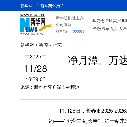
新华通讯社主办
学习进行时
高层
时
公司官网
金融
汽车
食品
人居
股票代码：
603888
新华网
>
新闻
> 正文
净月潭、万
2025
11/28
16:39:06
来源：新华社客户端吉林频道
11月28日，长春市2025
约——“学滑雪 到长春”，第一站来