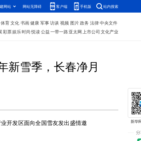
建网站
网站无障碍
客户端
手机版
站内搜索
体育
文化
书画
健康
军事
访谈
视频
图片
政务
法律
中央文件
展
彩票
娱乐
时尚
悦读
公益
一带一路
亚太网
上市公司
文化产业
年新雪季，长春净月
术产业开发区面向全国雪友发出盛情邀