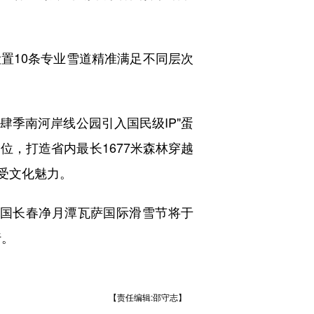
置10条专业雪道精准满足不同层次
。
肆季南河岸线公园引入国民级IP"蛋
位，打造省内最长1677米森林穿越
受文化魅力。
中国长春净月潭瓦萨国际滑雪节将于
行。
【责任编辑:邵守志】