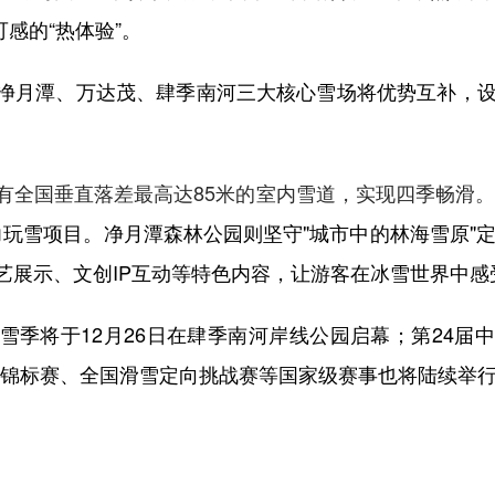
可感的“热体验”。
净月潭、万达茂、肆季南河三大核心雪场将优势互补，设
有全国垂直落差最高达85米的室内雪道，实现四季畅滑
力玩雪项目。净月潭森林公园则坚守"城市中的林海雪原"定
艺展示、文创IP互动等特色内容，让游客在冰雪世界中感
雪季将于12月26日在肆季南河岸线公园启幕；第24届
滑雪锦标赛、全国滑雪定向挑战赛等国家级赛事也将陆续举