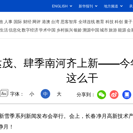
ENGLISH
新华报刊
地方频道
承
政
人事
国际
财经
网评
港澳
台湾
思客智库
全球连线
教育
科技
科创
量子
生活
信息化
数字经济
学术中国
乡村振兴
银龄
溯源中国
城市
旅游
能源
会
达茂、肆季南河齐上新——今
这么干
字体：
小
中
大
分享到：
-2026新雪季系列新闻发布会举行。会上，长春净月高新技
净月！