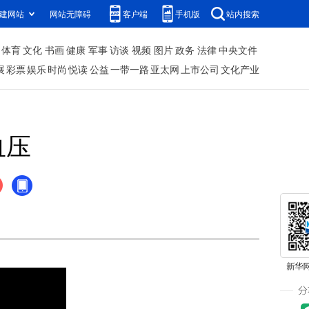
建网站
网站无障碍
客户端
手机版
站内搜索
体育
文化
书画
健康
军事
访谈
视频
图片
政务
法律
中央文件
展
彩票
娱乐
时尚
悦读
公益
一带一路
亚太网
上市公司
文化产业
血压