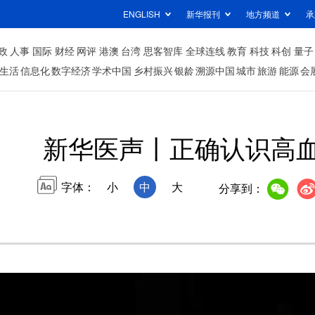
ENGLISH
新华报刊
地方频道
承
政
人事
国际
财经
网评
港澳
台湾
思客智库
全球连线
教育
科技
科创
量子
生活
信息化
数字经济
学术中国
乡村振兴
银龄
溯源中国
城市
旅游
能源
会
新华医声丨正确认识高
字体：
小
中
大
分享到：