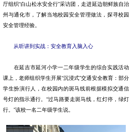
厅组织“白山松水安全行”采访团，走进延边朝鲜族自治
学术中国
乡村振兴
银龄
溯源中国
州与通化市，了解当地校园安全管理做法，探寻校园
安全管理经验。
城市
旅游
能源
会展
彩票
娱乐
时尚
悦读
从听讲到实战：安全教育入脑入心
公益
一带一路
亚太网
上市公司
文化产业
在延吉市延河小学一二年级学生的综合实践活动
课上，老师组织学生开展“沉浸式”交通安全教育：部分
地方频道
学生扮演行人，在校园内的斑马线前根据模拟交通信
北京
天津
河北
山西
号灯的指示通行。“过马路要走斑马线，红灯停，绿灯
行。”该校一名二年级学生说。
辽宁
吉林
上海
江苏
浙江
安徽
福建
江西