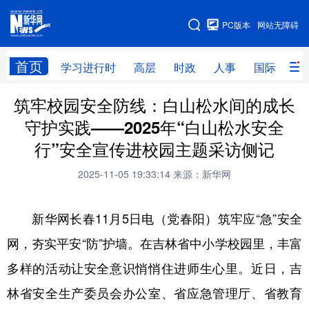
手机版
PC版本
网站无障碍
网站地图
首页
学习进行时
高层
时政
人事
国际
财
筑牢校园安全防线：白山松水间的成长
学习进行时
高层
时政
人事
守护实践——2025年“白山松水安全
国际
财经
网评
港澳
行”安全宣传进校园主题采访侧记
台湾
思客智库
全球连线
教育
2025-11-05 19:33:14
来源：新华网
科技
科创
量子
体育
新华网长春11月5日电（党春阳）筑牢应“急”安全
文化
书画
健康
军事
网，夯实平安“防”护墙。在吉林省中小学校园里，丰富
访谈
视频
图片
政务
多样的活动让安全意识悄悄住进师生心里。近日，吉
法律
中央文件
金融
汽车
林省安全生产委员会办公室、省应急管理厅、省教育
食品
人居
信息化
数字经济