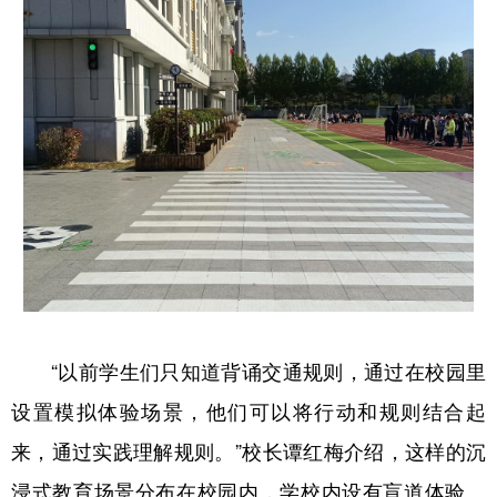
山东
河南
湖北
湖南
广东
广西
海南
重庆
四川
贵州
云南
西藏
陕西
甘肃
青海
宁夏
新疆
内蒙古
黑龙江
多语种频道
English
Español
Français
عربى
“以前学生们只知道背诵交通规则，通过在校园里
Русский язык
日本語
한국어
设置模拟体验场景，他们可以将行动和规则结合起
Deutsch
Português
来，通过实践理解规则。”校长谭红梅介绍，这样的沉
浸式教育场景分布在校园内，学校内设有盲道体验、