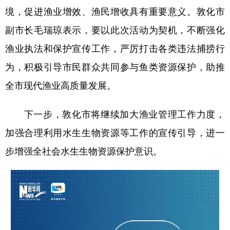
境，促进渔业增效、渔民增收具有重要意义。敦化市
学术中国
乡村振兴
银龄
溯源中国
副市长毛瑞琼表示，要以此次活动为契机，不断强化
城市
旅游
能源
会展
渔业执法和保护宣传工作，严厉打击各类违法捕捞行
彩票
娱乐
时尚
悦读
为，积极引导市民群众共同参与鱼类资源保护，助推
全市现代渔业高质量发展。
公益
一带一路
亚太网
上市公司
文化产业
下一步，敦化市将继续加大渔业管理工作力度，
加强合理利用水生生物资源等工作的宣传引导，进一
地方频道
步增强全社会水生生物资源保护意识。
北京
天津
河北
山西
辽宁
吉林
上海
江苏
浙江
安徽
福建
江西