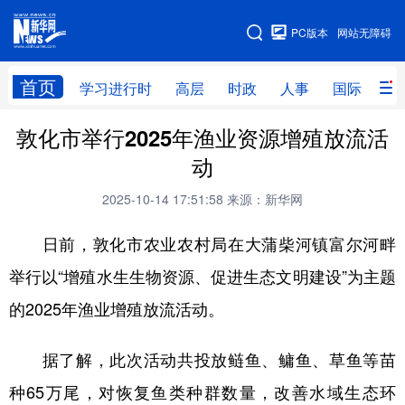
手机版
PC版本
网站无障碍
网站地图
首页
学习进行时
高层
时政
人事
国际
财
敦化市举行2025年渔业资源增殖放流活
学习进行时
高层
时政
人事
动
国际
财经
网评
港澳
2025-10-14 17:51:58
来源：新华网
台湾
思客智库
全球连线
教育
日前，敦化市农业农村局在大蒲柴河镇富尔河畔
科技
科创
量子
体育
举行以“增殖水生生物资源、促进生态文明建设”为主题
文化
书画
健康
军事
的2025年渔业增殖放流活动。
访谈
视频
图片
政务
据了解，此次活动共投放鲢鱼、鳙鱼、草鱼等苗
法律
中央文件
金融
汽车
种65万尾，对恢复鱼类种群数量，改善水域生态环
食品
人居
信息化
数字经济