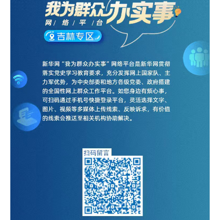
山东
河南
湖北
湖南
广东
广西
海南
重庆
四川
贵州
云南
西藏
陕西
甘肃
青海
宁夏
新疆
内蒙古
黑龙江
多语种频道
English
Español
Français
عربى
Русский язык
日本語
한국어
Deutsch
Português