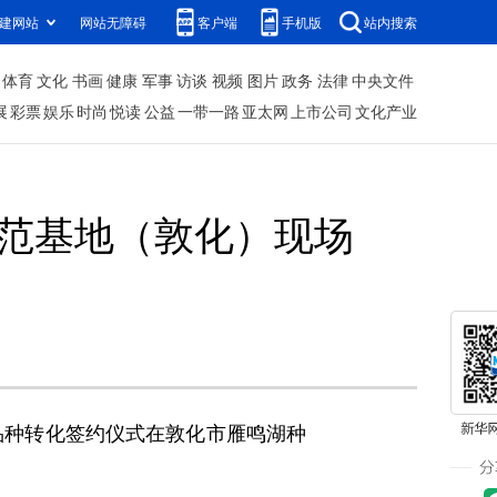
建网站
网站无障碍
客户端
手机版
站内搜索
体育
文化
书画
健康
军事
访谈
视频
图片
政务
法律
中央文件
展
彩票
娱乐
时尚
悦读
公益
一带一路
亚太网
上市公司
文化产业
示范基地（敦化）现场
品种转化签约仪式在敦化市雁鸣湖种