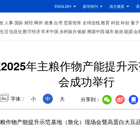
ENGLISH
新华报刊
地方频道
承
政
人事
国际
财经
网评
港澳
台湾
思客智库
全球连线
教育
科技
科创
量子
生活
信息化
数字经济
学术中国
乡村振兴
银龄
溯源中国
城市
旅游
能源
会
2025年主粮作物产能提升
会成功举行
字体：
小
中
大
分享到：
粮作物产能提升示范基地（敦化）现场会暨高蛋白大豆