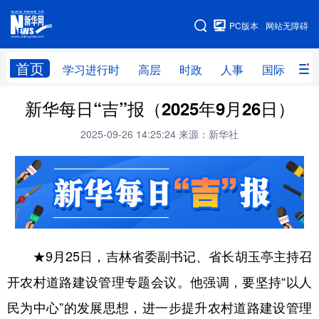
手机版
PC版本
网站无障碍
网站地图
首页
学习进行时
高层
时政
人事
国际
财
新华每日“吉”报（2025年9月26日）
学习进行时
高层
时政
人事
2025-09-26 14:25:24
来源：新华社
国际
财经
网评
港澳
台湾
思客智库
全球连线
教育
科技
科创
量子
体育
文化
书画
健康
军事
★9月25日，吉林省委副书记、省长胡玉亭主持召
访谈
视频
图片
政务
开农村道路建设管理专题会议。他强调，要坚持“以人
法律
中央文件
金融
汽车
民为中心”的发展思想，进一步提升农村道路建设管理
食品
人居
信息化
数字经济