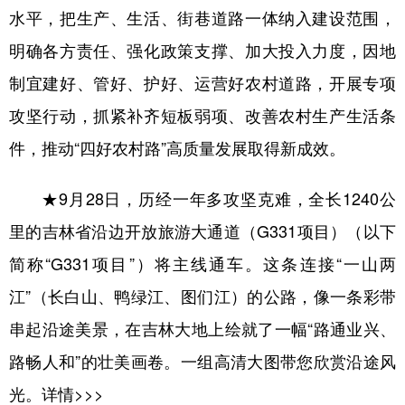
水平，把生产、生活、街巷道路一体纳入建设范围，
学术中国
乡村振兴
银龄
溯源中国
明确各方责任、强化政策支撑、加大投入力度，因地
城市
旅游
能源
会展
制宜建好、管好、护好、运营好农村道路，开展专项
彩票
娱乐
时尚
悦读
攻坚行动，抓紧补齐短板弱项、改善农村生产生活条
件，推动“四好农村路”高质量发展取得新成效。
公益
一带一路
亚太网
上市公司
文化产业
★9月28日，历经一年多攻坚克难，全长1240公
里的吉林省沿边开放旅游大通道（G331项目）（以下
地方频道
简称“G331项目”）将主线通车。这条连接“一山两
江”（长白山、鸭绿江、图们江）的公路，像一条彩带
北京
天津
河北
山西
串起沿途美景，在吉林大地上绘就了一幅“路通业兴、
辽宁
吉林
上海
江苏
路畅人和”的壮美画卷。一组高清大图带您欣赏沿途风
浙江
安徽
福建
江西
光。
详情>>>