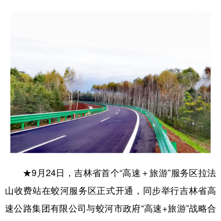
山东
河南
湖北
湖南
广东
广西
海南
重庆
四川
贵州
云南
西藏
陕西
甘肃
青海
宁夏
新疆
内蒙古
黑龙江
多语种频道
English
Español
Français
عربى
Русский язык
日本語
한국어
★9月24日，吉林省首个“高速＋旅游”服务区拉法
Deutsch
Português
山收费站在蛟河服务区正式开通，同步举行吉林省高
速公路集团有限公司与蛟河市政府“高速+旅游”战略合