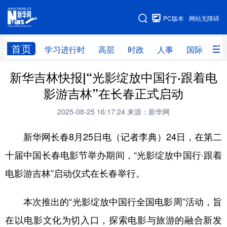
手机版
PC版本
网站无障碍
网站地图
首页
学习进行时
高层
时政
人事
国际
财
新华吉林快报|“光影绽放中国行·跟着电
学习进行时
高层
时政
人事
影游吉林”在长春正式启动
国际
财经
网评
港澳
2025-08-25 16:17:24
来源：新华网
台湾
思客智库
全球连线
教育
新华网长春8月25日电（记者李典）24日，在第二
科技
科创
量子
体育
十届中国长春电影节举办期间，“光影绽放中国行·跟着
文化
书画
健康
军事
电影游吉林”启动仪式在长春举行。
访谈
视频
图片
政务
本次推出的“光影绽放中国行全国电影周”活动，旨
法律
中央文件
金融
汽车
在以电影文化为切入口，探索电影与旅游的融合新发
食品
人居
信息化
数字经济