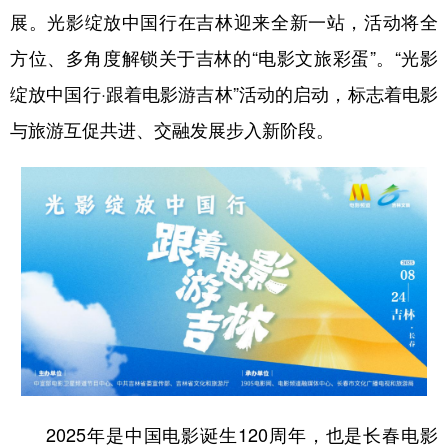
展。光影绽放中国行在吉林迎来全新一站，活动将全
学术中国
乡村振兴
银龄
溯源中国
方位、多角度解锁关于吉林的“电影文旅彩蛋”。“光影
城市
旅游
能源
会展
绽放中国行·跟着电影游吉林”活动的启动，标志着电影
彩票
娱乐
时尚
悦读
与旅游互促共进、交融发展步入新阶段。
公益
一带一路
亚太网
上市公司
文化产业
地方频道
北京
天津
河北
山西
辽宁
吉林
上海
江苏
浙江
安徽
福建
江西
2025年是中国电影诞生120周年，也是长春电影