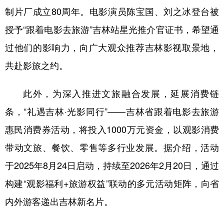
山东
河南
湖北
湖南
制片厂成立80周年。电影演员陈宝国、刘之冰登台被
广东
广西
海南
重庆
授予“跟着电影去旅游”吉林站星光推介官证书，希望通
四川
贵州
云南
西藏
过他们的影响力，向广大观众推荐吉林影视取景地，
共赴影旅之约。
陕西
甘肃
青海
宁夏
新疆
内蒙古
黑龙江
此外，为深入推进文旅融合发展，延展消费链
条，“礼遇吉林·光影同行”——吉林省跟着电影去旅游
多语种频道
惠民消费券活动，将投入1000万元资金，以观影消费
带动文旅、餐饮、零售等多行业发展。据介绍，活动
English
Español
Français
عربى
于2025年8月24日启动，持续至2026年2月20日，通过
Русский язык
日本語
한국어
构建“观影福利+旅游权益”联动的多元活动矩阵，向省
Deutsch
Português
内外游客递出吉林新名片。