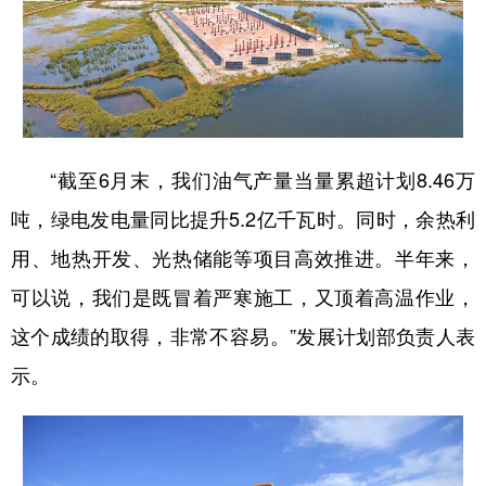
学术中国
乡村振兴
银龄
溯源中国
城市
旅游
能源
会展
彩票
娱乐
时尚
悦读
“截至6月末，我们油气产量当量累超计划8.46万
公益
一带一路
亚太网
上市公司
吨，绿电发电量同比提升5.2亿千瓦时。同时，余热利
文化产业
用、地热开发、光热储能等项目高效推进。半年来，
可以说，我们是既冒着严寒施工，又顶着高温作业，
地方频道
这个成绩的取得，非常不容易。”发展计划部负责人表
北京
天津
河北
山西
示。
辽宁
吉林
上海
江苏
浙江
安徽
福建
江西