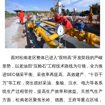
山东
河南
湖北
湖南
广东
广西
海南
重庆
四川
贵州
云南
西藏
陕西
甘肃
青海
宁夏
新疆
内蒙古
黑龙江
面对松南老区整体已进入“双特高”开发阶段的严峻
多语种频道
形势，以老油田“压舱石”工程技术路线为引领，全力推
English
Español
Français
عربى
进SEC储采平衡、采收率再提高、高效建产、“十百千
Русский язык
日本語
한국어
万”等工程，突出抓好采油、集输、注水、电力等各系
Deutsch
Português
统生产过程管控，提高生产效率和效益。天然气生产
方面，松南老区聚焦长岭、德惠、王府等重点区域，