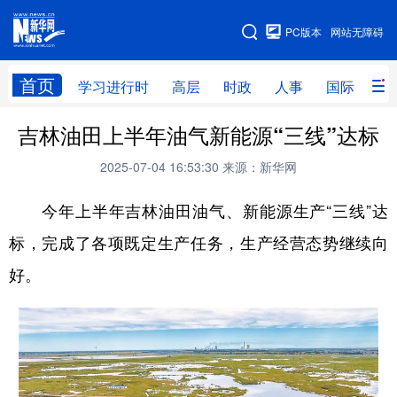
手机版
PC版本
网站无障碍
网站地图
首页
学习进行时
高层
时政
人事
国际
财
吉林油田上半年油气新能源“三线”达标
学习进行时
高层
时政
人事
2025-07-04 16:53:30
来源：新华网
国际
财经
网评
港澳
今年上半年吉林油田油气、新能源生产“三线”达
台湾
思客智库
全球连线
教育
标，完成了各项既定生产任务，生产经营态势继续向
科技
科创
量子
体育
好。
文化
书画
健康
军事
访谈
视频
图片
政务
法律
中央文件
金融
汽车
食品
人居
信息化
数字经济