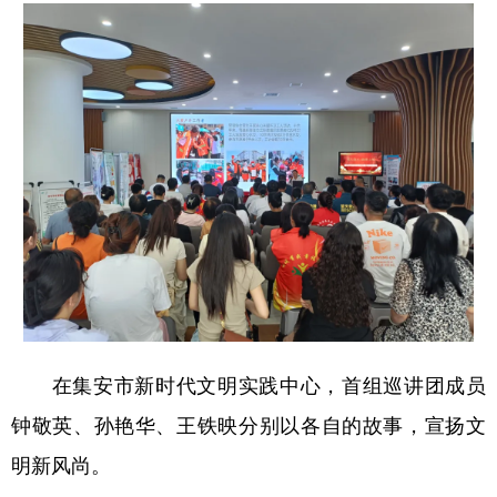
学术中国
乡村振兴
银龄
溯源中国
城市
旅游
能源
会展
彩票
娱乐
时尚
悦读
公益
一带一路
亚太网
上市公司
文化产业
地方频道
北京
天津
河北
山西
在集安市新时代文明实践中心，首组巡讲团成员
辽宁
吉林
上海
江苏
钟敬英、孙艳华、王铁映分别以各自的故事，宣扬文
浙江
安徽
福建
江西
明新风尚。