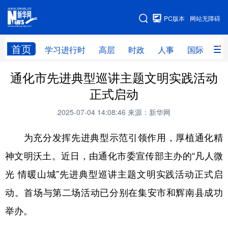
手机版
PC版本
网站无障碍
网站地图
首页
学习进行时
高层
时政
人事
国际
财
通化市先进典型巡讲主题文明实践活动
学习进行时
高层
时政
人事
正式启动
国际
财经
网评
港澳
2025-07-04 14:08:46
来源：新华网
台湾
思客智库
全球连线
教育
为充分发挥先进典型示范引领作用，厚植通化精
科技
科创
量子
体育
神文明沃土。近日，由通化市委宣传部主办的“凡人微
文化
书画
健康
军事
光 情暖山城”先进典型巡讲主题文明实践活动正式启
访谈
视频
图片
政务
动。首场与第二场活动已分别在集安市和辉南县成功
法律
中央文件
金融
汽车
举办。
食品
人居
信息化
数字经济