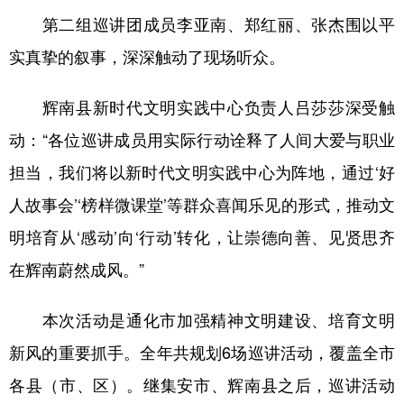
山东
河南
湖北
湖南
第二组巡讲团成员李亚南、郑红丽、张杰围以平
广东
广西
海南
重庆
实真挚的叙事，深深触动了现场听众。
四川
贵州
云南
西藏
辉南县新时代文明实践中心负责人吕莎莎深受触
陕西
甘肃
青海
宁夏
动：“各位巡讲成员用实际行动诠释了人间大爱与职业
新疆
内蒙古
黑龙江
担当，我们将以新时代文明实践中心为阵地，通过‘好
人故事会’‘榜样微课堂’等群众喜闻乐见的形式，推动文
多语种频道
明培育从‘感动’向‘行动’转化，让崇德向善、见贤思齐
在辉南蔚然成风。”
English
Español
Français
عربى
Русский язык
日本語
한국어
本次活动是通化市加强精神文明建设、培育文明
Deutsch
Português
新风的重要抓手。全年共规划6场巡讲活动，覆盖全市
各县（市、区）。继集安市、辉南县之后，巡讲活动