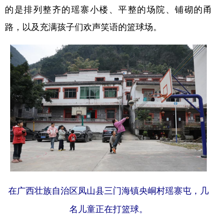
山东
河南
湖北
湖南
的是排列整齐的瑶寨小楼、平整的场院、铺砌的甬
广东
广西
海南
重庆
路，以及充满孩子们欢声笑语的篮球场。
四川
贵州
云南
西藏
陕西
甘肃
青海
宁夏
新疆
内蒙古
黑龙江
多语种频道
English
Español
Français
عربى
Русский язык
日本語
한국어
Deutsch
Português
在广西壮族自治区凤山县三门海镇央峒村瑶寨屯，几
名儿童正在打篮球。