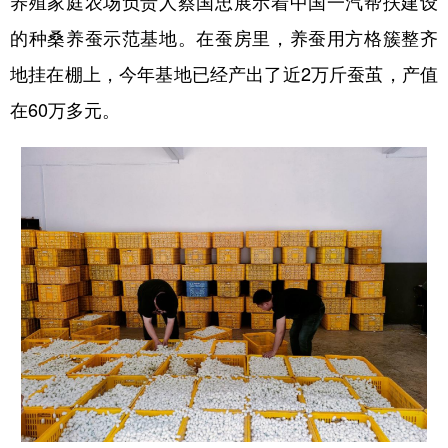
养殖家庭农场负责人蔡国忠展示着中国一汽帮扶建设
的种桑养蚕示范基地。在蚕房里，养蚕用方格簇整齐
地挂在棚上，今年基地已经产出了近2万斤蚕茧，产值
在60万多元。