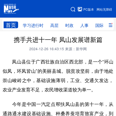
手机版
PC版本
网站无障碍
网站地图
首页
学习进行时
高层
时政
人事
国际
财
携手共进十一年 凤山发展谱新篇
学习进行时
高层
时政
人事
2024-12-26 16:43:15
来源：新华网
国际
财经
网评
港澳
凤山县位于广西壮族自治区西北部，是一个“环山
台湾
思客智库
全球连线
教育
似凤，环凤皆山”的美丽县城。脱贫攻坚前，由于地处
科技
科创
量子
体育
崇山峻岭之中，基础设施薄弱，工业、交通欠发达，
文化
书画
健康
军事
农业产业发育不足，农民增收渠道较为单一。
访谈
视频
图片
政务
今年是中国一汽定点帮扶凤山县的第十一年，从
法律
中央文件
金融
汽车
通路通水建设基础设施、种桑养蚕培育致富产业，到
食品
人居
信息化
数字经济