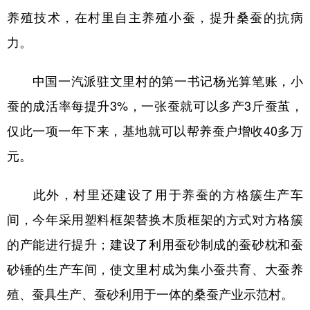
养殖技术，在村里自主养殖小蚕，提升桑蚕的抗病
力。
中国一汽派驻文里村的第一书记杨光算笔账，小
蚕的成活率每提升3%，一张蚕就可以多产3斤蚕茧，
仅此一项一年下来，基地就可以帮养蚕户增收40多万
元。
此外，村里还建设了用于养蚕的方格簇生产车
间，今年采用塑料框架替换木质框架的方式对方格簇
的产能进行提升；建设了利用蚕砂制成的蚕砂枕和蚕
砂锤的生产车间，使文里村成为集小蚕共育、大蚕养
殖、蚕具生产、蚕砂利用于一体的桑蚕产业示范村。