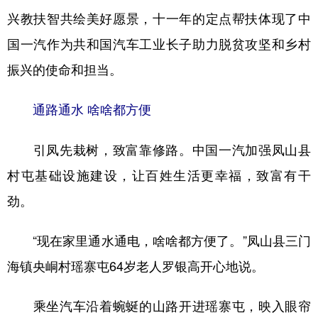
兴教扶智共绘美好愿景，十一年的定点帮扶体现了中
学术中国
乡村振兴
银龄
溯源中国
国一汽作为共和国汽车工业长子助力脱贫攻坚和乡村
城市
旅游
能源
会展
振兴的使命和担当。
彩票
娱乐
时尚
悦读
通路通水 啥啥都方便
公益
一带一路
亚太网
上市公司
引凤先栽树，致富靠修路。中国一汽加强凤山县
文化产业
村屯基础设施建设，让百姓生活更幸福，致富有干
劲。
地方频道
北京
天津
河北
山西
“现在家里通水通电，啥啥都方便了。”凤山县三门
辽宁
吉林
上海
江苏
海镇央峒村瑶寨屯64岁老人罗银高开心地说。
浙江
安徽
福建
江西
乘坐汽车沿着蜿蜒的山路开进瑶寨屯，映入眼帘