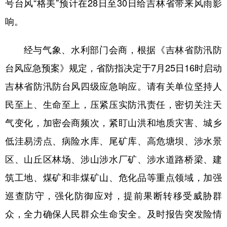
号台风“格美”预计在28日至30日给吉林省带来风雨影
响。
学术中国
乡村振兴
银龄
溯源中国
城市
旅游
能源
会展
经与气象、水利部门会商，根据《吉林省防汛防
彩票
娱乐
时尚
悦读
台风应急预案》规定，省防指决定于7月25日16时启动
公益
一带一路
亚太网
上市公司
吉林省防汛防台风四级应急响应。请有关单位坚持人
民至上、生命至上，压紧压实防汛责任，密切关注天
文化产业
气变化，加密会商频次，紧盯山洪和地质灾害、城乡
低洼易涝点、病险水库、尾矿库、高危塘坝、涉水景
地方频道
区、山丘区林场、涉山涉水厂矿、涉水道路桥梁、建
北京
天津
河北
山西
筑工地、煤矿和非煤矿山、危化品等重点领域，加强
辽宁
吉林
上海
江苏
巡查防守，强化防御应对，提前果断转移受威胁群
浙江
安徽
福建
江西
众，全力确保人民群众生命安全。及时报告突发险情