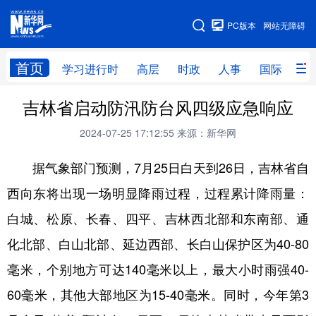
手机版
PC版本
网站无障碍
网站地图
首页
学习进行时
高层
时政
人事
国际
财
吉林省启动防汛防台风四级应急响应
学习进行时
高层
时政
人事
2024-07-25 17:12:55
来源：新华网
国际
财经
网评
港澳
据气象部门预测，7月25日白天到26日，吉林省自
台湾
思客智库
全球连线
教育
西向东将出现一场明显降雨过程，过程累计降雨量：
科技
科创
量子
体育
白城、松原、长春、四平、吉林西北部和东南部、通
文化
书画
健康
军事
化北部、白山北部、延边西部、长白山保护区为40-80
访谈
视频
图片
政务
毫米，个别地方可达140毫米以上，最大小时雨强40-
法律
中央文件
金融
汽车
60毫米，其他大部地区为15-40毫米。同时，今年第3
食品
人居
信息化
数字经济