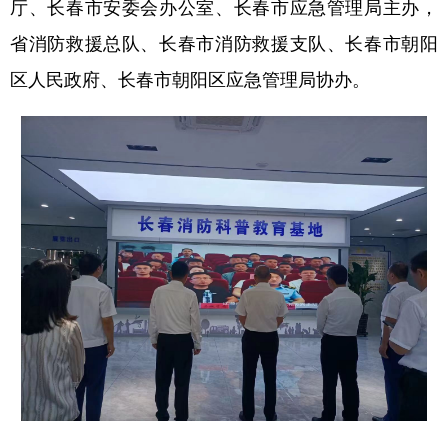
厅、长春市安委会办公室、长春市应急管理局主办，
山东
河南
湖北
湖南
省消防救援总队、长春市消防救援支队、长春市朝阳
广东
广西
海南
重庆
区人民政府、长春市朝阳区应急管理局协办。
四川
贵州
云南
西藏
陕西
甘肃
青海
宁夏
新疆
内蒙古
黑龙江
多语种频道
English
Español
Français
عربى
Русский язык
日本語
한국어
Deutsch
Português