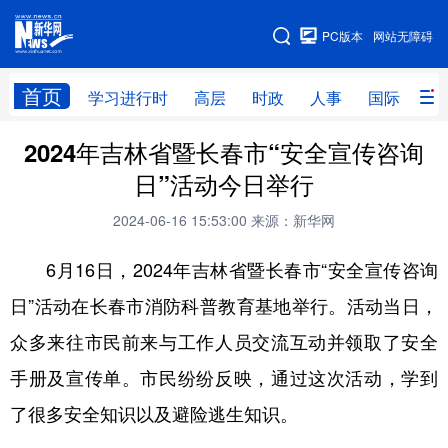
手机版
PC版本
网站无障碍
网站地图
首页
学习进行时
高层
时政
人事
国际
财
2024年吉林省暨长春市“安全宣传咨询
学习进行时
高层
时政
人事
日”活动今日举行
国际
财经
网评
港澳
2024-06-16 15:53:00
来源：新华网
台湾
思客智库
全球连线
教育
6月16日，2024年吉林省暨长春市“安全宣传咨询
科技
科创
量子
体育
日”活动在长春市消防科普教育基地举行。活动当日，
文化
书画
健康
军事
众多来往市民前来与工作人员交流互动并领取了安全
访谈
视频
图片
政务
手册及宣传单。市民纷纷反映，通过这次活动，学到
法律
中央文件
金融
汽车
了很多安全知识以及避险逃生知识。
食品
人居
信息化
数字经济