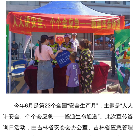
学术中国
乡村振兴
银龄
溯源中国
城市
旅游
能源
会展
彩票
娱乐
时尚
悦读
公益
一带一路
亚太网
上市公司
文化产业
地方频道
北京
天津
河北
山西
今年6月是第23个全国“安全生产月”，主题是“人人
辽宁
吉林
上海
江苏
讲安全、个个会应急——畅通生命通道”。此次宣传咨
浙江
安徽
福建
江西
询日活动，由吉林省安委会办公室、吉林省应急管理