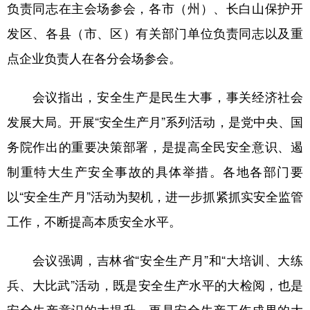
山东
河南
湖北
湖南
负责同志在主会场参会，各市（州）、长白山保护开
发区、各县（市、区）有关部门单位负责同志以及重
广东
广西
海南
重庆
点企业负责人在各分会场参会。
四川
贵州
云南
西藏
陕西
甘肃
青海
宁夏
会议指出，安全生产是民生大事，事关经济社会
发展大局。开展“安全生产月”系列活动，是党中央、国
新疆
内蒙古
黑龙江
务院作出的重要决策部署，是提高全民安全意识、遏
制重特大生产安全事故的具体举措。各地各部门要
多语种频道
以“安全生产月”活动为契机，进一步抓紧抓实安全监管
English
Español
Français
عربى
工作，不断提高本质安全水平。
Русский язык
日本語
한국어
会议强调，吉林省“安全生产月”和“大培训、大练
Deutsch
Português
兵、大比武”活动，既是安全生产水平的大检阅，也是
安全生产意识的大提升，更是安全生产工作成果的大