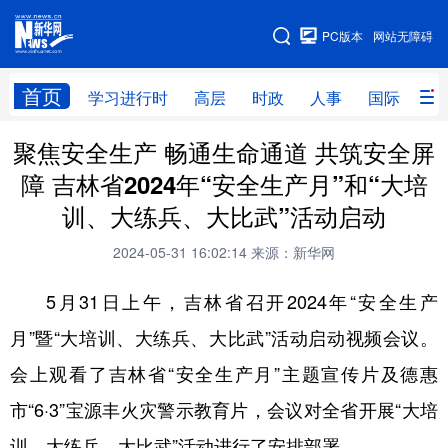
手机版
PC版本
网站无障碍
网站地图
首页
学习进行时
高层
时政
人事
国际
财
聚焦安全生产 畅通生命通道 共筑安全屏
学习进行时
高层
时政
人事
障 吉林省2024年“安全生产月”和“大培
国际
财经
网评
港澳
训、大练兵、大比武”活动启动
台湾
思客智库
全球连线
教育
2024-05-31 16:02:14
来源：新华网
科技
科创
量子
体育
5月31日上午，吉林省召开2024年“安全生产
文化
书画
健康
军事
月”暨“大培训、大练兵、大比武”活动启动视频会议。
访谈
视频
图片
政务
会上观看了吉林省“安全生产月”主题宣传片及德惠
法律
中央文件
金融
汽车
市“6·3”宝源丰火灾警示教育片，会议对全省开展“大培
训、大练兵、大比武”活动进行了安排部署。
食品
人居
信息化
数字经济