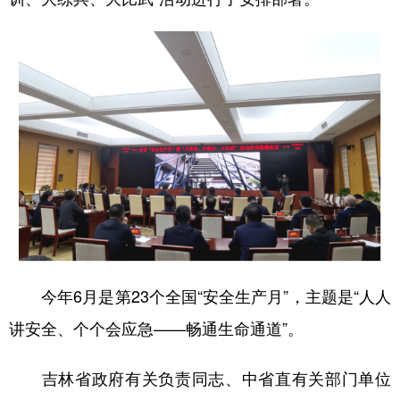
学术中国
乡村振兴
银龄
溯源中国
城市
旅游
能源
会展
彩票
娱乐
时尚
悦读
公益
一带一路
亚太网
上市公司
文化产业
地方频道
今年6月是第23个全国“安全生产月”，主题是“人人
北京
天津
河北
山西
讲安全、个个会应急——畅通生命通道”。
辽宁
吉林
上海
江苏
浙江
安徽
福建
江西
吉林省政府有关负责同志、中省直有关部门单位