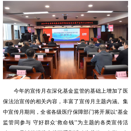
会展
彩票
娱乐
时尚
悦读
公益
书画
一带一路
亚太网
上市公司
投教基地
地方频道
北京
天津
河北
山西
辽宁
吉林
上海
江苏
今年的宣传月在深化基金监管的基础上增加了医
浙江
安徽
福建
江西
保法治宣传的相关内容，丰富了宣传月主题内涵。集
山东
河南
湖北
湖南
中宣传月期间，全省各级医疗保障部门将开展以“基金
广东
广西
海南
重庆
监管同参与 守好群众‘救命钱’”为主题的各类宣传活