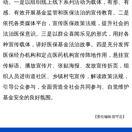
动。一是以组织线上线下系列活动为载体，有形、有
四川
贵州
云南
西藏
感、有效开展基金监管和医保法治的宣传教育。二是
陕西
甘肃
青海
宁夏
依托各类媒体平台，宣传医保政策法规，提升社会的
新疆
内蒙古
黑龙江
法治医保意识。三是以群众喜闻乐见的形式，用好各
种宣传载体，讲好医保基金法治故事。四是充分发挥
多语种频道
医保经办机构和定点医药机构宣传阵地作用，悬挂宣
English
Español
Français
عربى
传标语、播放宣传片、张贴海报、发放宣传折页，组
Русский язык
日本語
한국어
织人员进街道社区、乡镇村屯宣传，解读政策法规，
引导公众参与，全面营造全社会共同参与、自觉维护
Deutsch
Português
基金安全的良好氛围。
【责任编辑:邵守志】