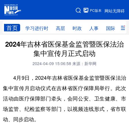
手机版
PC版本
网站无障碍
网站地图
首页
学习进行时
高层
时政
人事
国际
财
2024年吉林省医保基金监管暨医保法治
学习进行时
高层
时政
人事
集中宣传月正式启动
国际
财经
网评
港澳
2024-04-09 15:06:58
来源：新华网
台湾
思客智库
全球连线
教育
4月9日，2024年吉林省医保基金监管暨医保法治
科技
科普
体育
文化
集中宣传月启动仪式在吉林省医疗保障局举行。此次
健康
军事
访谈
视频
活动由医疗保障部门牵头，会同公安、卫生健康、市
图片
中央文件
金融
汽车
场监管、纪检监察等部门，以视频连线形式，省市联
食品
人居
信息化
乡村振兴
动、同步启动。
溯源中国
城市
旅游
能源