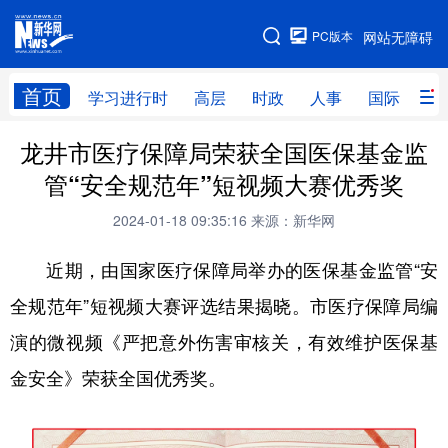
手机版
PC版本
网站无障碍
网站地图
首页
学习进行时
高层
时政
人事
国际
财
龙井市医疗保障局荣获全国医保基金监
学习进行时
高层
时政
人事
管“安全规范年”短视频大赛优秀奖
国际
财经
网评
港澳
2024-01-18 09:35:16
来源：新华网
台湾
思客智库
全球连线
教育
近期，由国家医疗保障局举办的医保基金监管“安
科技
科普
体育
文化
全规范年”短视频大赛评选结果揭晓。市医疗保障局编
健康
军事
访谈
视频
演的微视频《严把意外伤害审核关，有效维护医保基
图片
中央文件
金融
汽车
金安全》荣获全国优秀奖。
食品
人居
信息化
乡村振兴
溯源中国
城市
旅游
能源