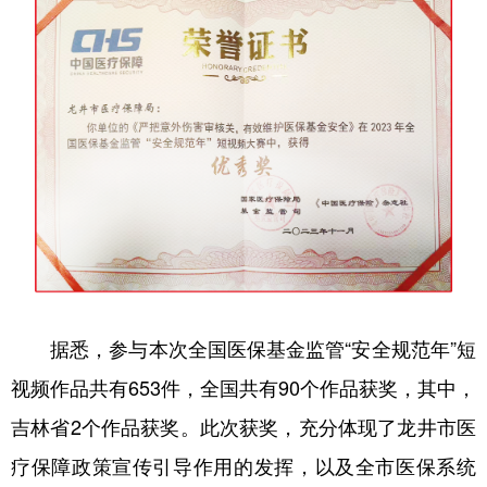
会展
彩票
娱乐
时尚
悦读
公益
书画
一带一路
亚太网
上市公司
投教基地
地方频道
北京
天津
河北
山西
辽宁
吉林
上海
江苏
据悉，参与本次全国医保基金监管“安全规范年”短
浙江
安徽
福建
江西
视频作品共有653件，全国共有90个作品获奖，其中，
山东
河南
湖北
湖南
吉林省2个作品获奖。此次获奖，充分体现了龙井市医
广东
广西
海南
重庆
疗保障政策宣传引导作用的发挥，以及全市医保系统