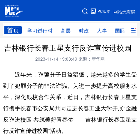
手机版
PC版本
网站无障碍
网站地图
首页
学习进行时
高层
时政
人事
国际
财
吉林银行长春卫星支行反诈宣传进校园
学习进行时
高层
时政
人事
2023-11-14 19:03:49
来源：新华网
国际
财经
网评
港澳
近年来，诈骗分子日益猖獗，越来越多的学生受
台湾
思客智库
全球连线
教育
到了犯罪分子的非法诈骗。为进一步提升高校服务水
科技
科普
体育
文化
平，深化银校合作关系，近日，吉林银行长春卫星支
健康
军事
访谈
视频
行携手长春市公安局共同走进长春工业大学开展“金融
图片
中央文件
金融
汽车
反诈进校园 共筑美好青春梦——吉林银行长春卫星支
食品
人居
信息化
乡村振兴
行反诈宣传进校园”活动。
溯源中国
城市
旅游
能源