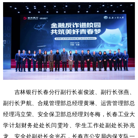
会展
彩票
娱乐
时尚
悦读
公益
书画
一带一路
亚太网
上市公司
投教基地
地方频道
北京
天津
河北
山西
辽宁
吉林
上海
江苏
吉林银行长春分行副行长崔俊波、副行长张燕、
浙江
安徽
福建
江西
副行长尹航、合规管理部总经理黄琳、运营管理部总
经理冯立荣、安全保卫部总经理刘冬梅，长春工业大
山东
河南
湖北
湖南
学计划财务处处长闫雯玲、学生工作处副处长孙兆
广东
广西
海南
重庆
龙、安全处副处长金光石，长春市公安局内保支队一