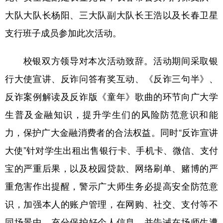
四川
贵州
云南
西藏
大队大队长杨阳、三大队副大队长王浩以及长春卫星
陕西
甘肃
青海
宁夏
支行班子成员参加此次活动。
新疆
内蒙古
黑龙江
校银双方领导对本次活动致辞。活动期间采取银
行大使宣讲、反诈问答有奖互动、《反诈三句半》、
多语种频道
反诈案例解读及反诈版《童年》歌曲的环节向广大学
English
Español
Français
عربى
生普及金融知识，提升学生们的风险防范意识和能
Русский язык
日本語
한국어
力，保护广大金融消费者的合法权益。同时“反诈宣讲
Deutsch
Português
大使”针对学生出租出售银行卡、手机卡、微信、支付
宝的严重后果，以及校园贷款、网络刷单、赌博的严
重危害作出提醒，警示广大师生务必提高安全防范意
识，加强本人的账户管理，在网购、社交、支付等不
同场景中，充分保护好个人信息，并告诫在场师生遭